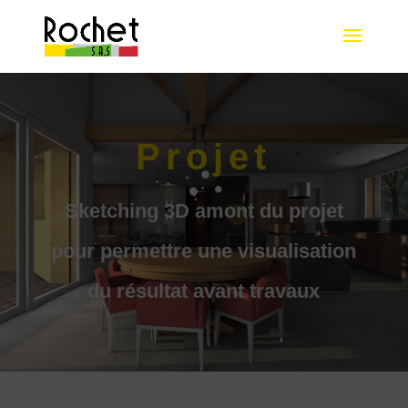
Projet
Sketching 3D amont du projet
pour permettre une visualisation
du résultat avant travaux